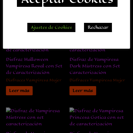
Leer más
Disfraces Vampiresa Mujer
Leer más
Ajustes de Cookies
Rechazar
Disfraz Halloween
Disfraz de Vampiresa
Vampiresa Royal con Set
Dark Mistress con Set
de Caracterización
Caracterización
Disfraces Vampiresa Mujer
Disfraces Vampiresa Mujer
Leer más
Leer más