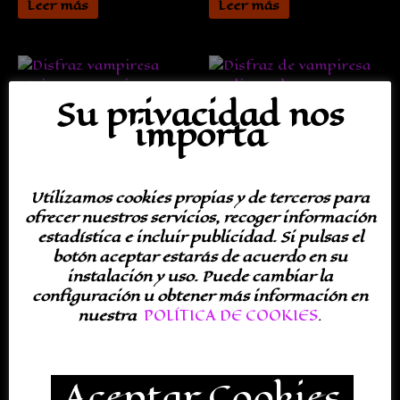
Leer más
Leer más
Su privacidad nos
Disfraz de Vampiresa
importa
Disfraz de
Media Noche
vampiresa gótica para
Disfraces Vampiresa Mujer
mujer
Leer más
Utilizamos cookies propias y de terceros para
Disfraces Vampiresa Mujer
ofrecer nuestros servicios, recoger información
Leer más
estadística e incluir publicidad. Si pulsas el
botón aceptar estarás de acuerdo en su
instalación y uso. Puede cambiar la
configuración u obtener más información en
nuestra
POLÍTICA DE COOKIES
.
Disfraz de vampiresa
color negro para mujer
Disfraz de Vampiresa
Rojo con Set de
Disfraces Vampiresa Mujer
Aceptar Cookies
Caracterización