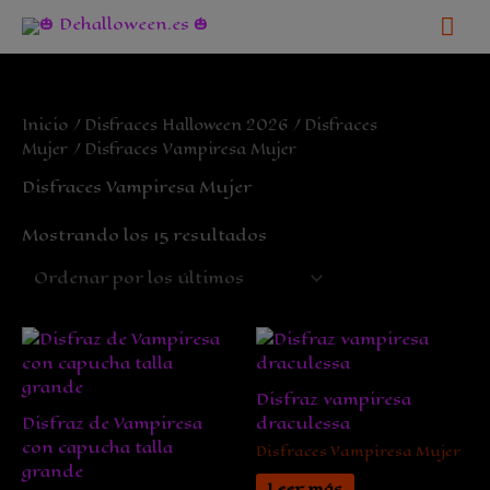
Ir
Me
al
contenido
pri
Inicio
/
Disfraces Halloween 2026
/
Disfraces
Mujer
/ Disfraces Vampiresa Mujer
Disfraces Vampiresa Mujer
Ordenado
Mostrando los 15 resultados
por
los
últimos
Disfraz vampiresa
Disfraz de Vampiresa
draculessa
con capucha talla
Disfraces Vampiresa Mujer
grande
Leer más