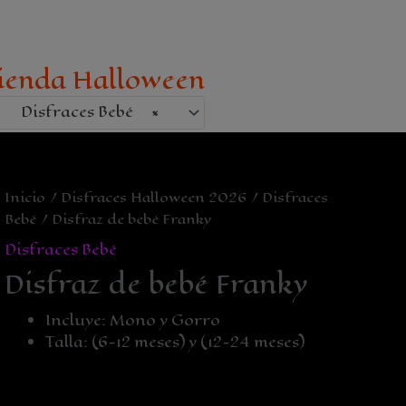
ienda Halloween
Disfraces Bebé
×
Inicio
/
Disfraces Halloween 2026
/
Disfraces
Bebé
/ Disfraz de bebé Franky
Disfraces Bebé
Disfraz de bebé Franky
Incluye: Mono y Gorro
Talla: (6-12 meses) y (12-24 meses)