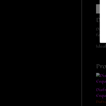
Desc
Dis
Disf
fabr
Idea
Pro
Disf
Esqu
Disfr