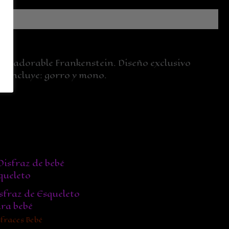
un adorable Frankenstein. Diseño exclusivo
). Incluye: gorro y mono.
sfraz de Esqueleto
ra bebé
sfraces Bebé