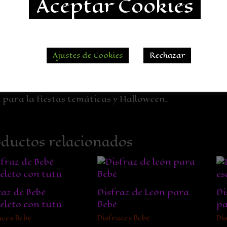
Aceptar Cookies
ripción
fraz de bebé Franky
Ajustes de Cookies
Rechazar
raz muy cómodo y suave para convertir a tu bebe en 
icado con materiales de alta calidad (lavable en seco
l para la fiestas temáticas y Halloween.
ductos relacionados
raz de Bebé
Disfraz de León para
Di
eleto con tutú
Bebé
pa
aces Bebé
Disfraces Bebé
Di