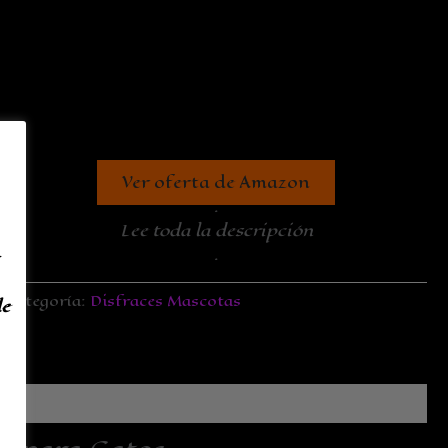
Ver oferta de Amazon
.
Lee toda la descripción
.
Categoría:
Disfraces Mascotas
de