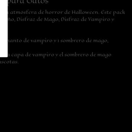
go para Gatos
en la atmósfera de horror de Halloween. Este pack
amaño, Disfraz de Mago, Disfraz de Vampiro y
a, 1 manto de vampiro y 1 sombrero de mago,
tro, la capa de vampiro y el sombrero de mago
scotas.