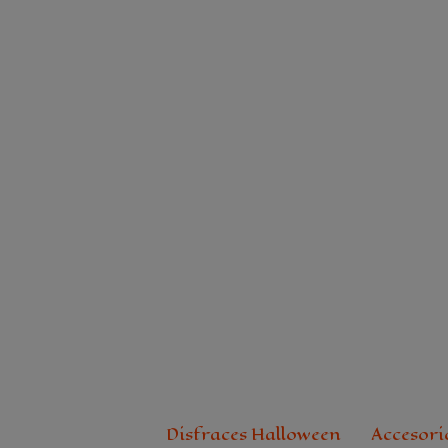
Ir
al
contenido
Disfraces Halloween
Accesori