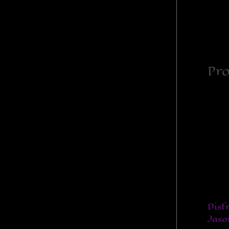
Pro
Disf
Jaso