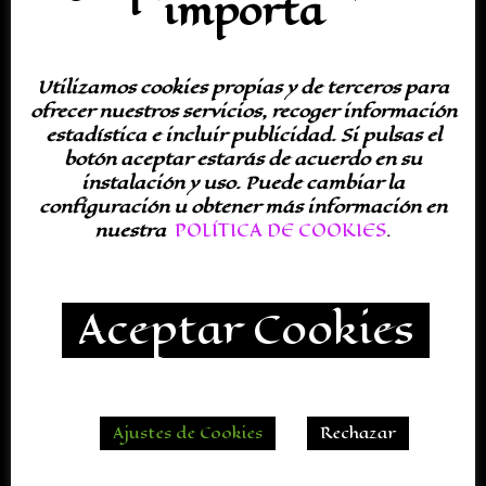
importa
Conviértete en un auténtico guerrero caído en la
batalla con el Disfraz de Gladiador Zombie para
Hombre.
Utilizamos cookies propias y de terceros para
Marca: Smiffy’s
ofrecer nuestros servicios, recoger información
Referencia: 32886
estadística e incluir publicidad. Si pulsas el
Color: Gris
botón aceptar estarás de acuerdo en su
Material: Falda 100% Poliester, Armadura
instalación y uso. Puede cambiar la
látex
configuración u obtener más información en
Talla: M y L
nuestra
POLÍTICA DE COOKIES
.
Incluye: Peto de látex con herida abierta,
hombrera de látex y falda
Aceptar Cookies
Aterroriza a tus amigos con este disfraz de Zombie
gladiador de la más alta calidad.
Completa tu disfraz de Zombie gladiador con estos
accesorios:
Ajustes de Cookies
Rechazar