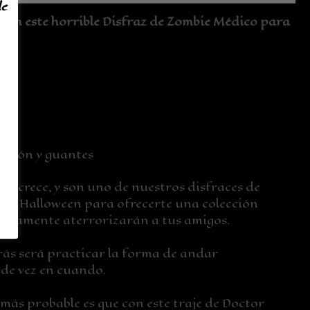
de
 con este horrible Disfraz de Zombie Médico para
ntalón y guantes
 y crece, y son uno de nuestros disfraces de
ste Halloween para ofrecerte una colección
eguramente aterrorizarán a tus amigos.
rás será practicar la forma de andar
 de vez en cuando.
más probable es que con este traje de Doctor