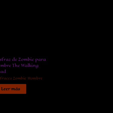
sfraz de Zombie para
mbre The Walking
ead
sfraces Zombie Hombre
Leer más