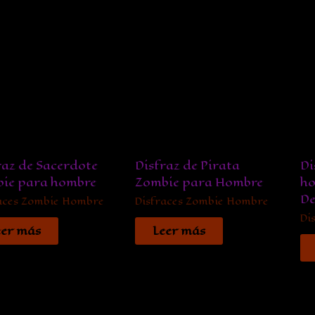
raz de Sacerdote
Disfraz de Pirata
Di
ie para hombre
Zombie para Hombre
ho
D
aces Zombie Hombre
Disfraces Zombie Hombre
Di
eer más
Leer más