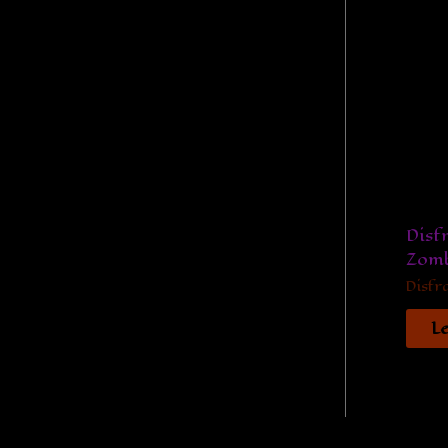
Disf
Zomb
Disfr
L