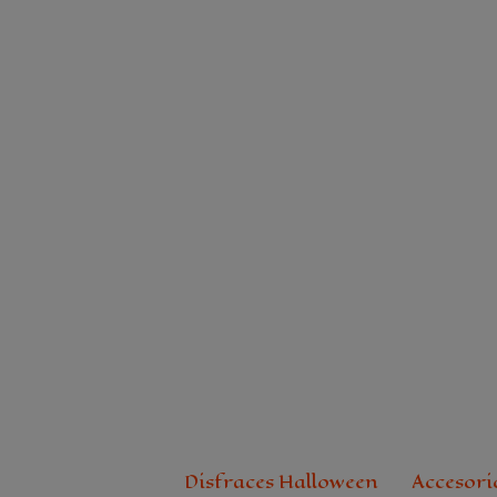
Ir
al
contenido
Disfraces Halloween
Accesori