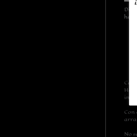
i
Disf
homb
Cada
Hall
inig
Con 
arra
No s