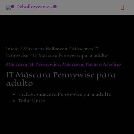
Ir
Me
al
contenido
pri
Inicio
/
Máscaras Halloween
/
Máscaras IT
Pennywise
/ IT Máscara Pennywise para adulto
Máscaras IT Pennywise
,
Máscaras Payaso Asesino
IT Máscara Pennywise para
adulto
Incluye máscara Pennywise para adulto
Talla: Única