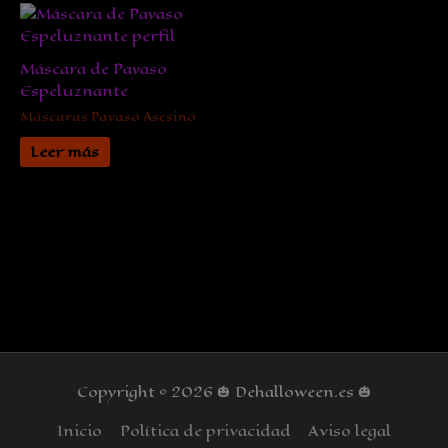
Máscara de Payaso
Espeluznante
Máscaras Payaso Asesino
Leer más
Copyright © 2026
🎃 Dehalloween.es 🎃
Inicio
Política de privacidad
Aviso legal