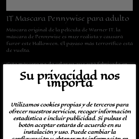
Información adicional
IT Mascara Pennywise para adulto
Máscara original de la película de Warner IT. la
máscara de Pennywise es muy realista y causará
furor este Halloween. El payaso más terrorífico está
de vuelta.
Esta máscara no da calor ya que está fabricada en
material plástico.
Su privacidad nos
importa
Estas máscaras están de moda este año:
Utilizamos cookies propias y de terceros para
ofrecer nuestros servicios, recoger información
estadística e incluir publicidad. Si pulsas el
botón aceptar estarás de acuerdo en su
instalación y uso. Puede cambiar la
configuración u obtener más información en