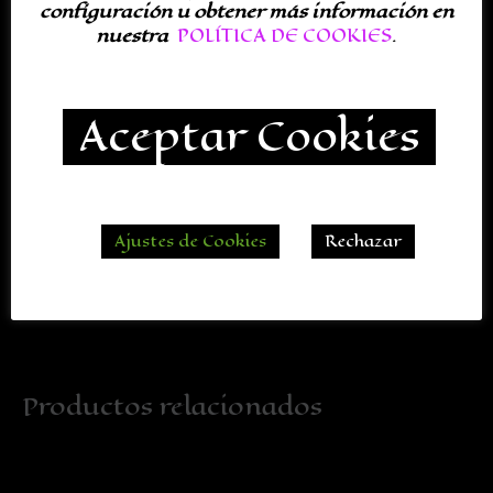
configuración u obtener más información en
Completa tu decoración de Halloween con estos
nuestra
POLÍTICA DE COOKIES
.
accesorios:
Aceptar Cookies
Ajustes de Cookies
Rechazar
Productos relacionados