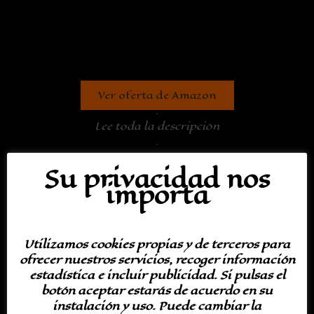
Ver oferta de Amazon
.
Lee toda la descripción
.
Su privacidad nos
Categorías:
Decoración Interior
,
Manteles y Vajilla
importa
Descripción
Utilizamos cookies propias y de terceros para
Juego de 6 manteles individuales
ofrecer nuestros servicios, recoger información
de arpillera para Halloween 30×45
estadística e incluir publicidad. Si pulsas el
botón aceptar estarás de acuerdo en su
instalación y uso. Puede cambiar la