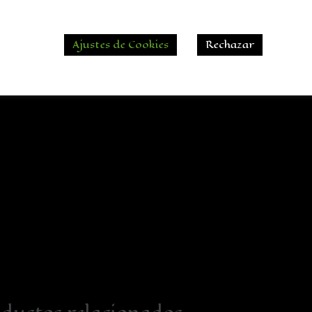
tel plástico Naranja con Telarañ
Ajustes de Cookies
Rechazar
leta tu decoración de Halloween con estos accesori