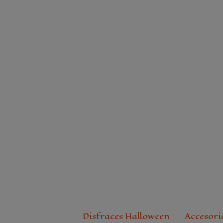
Ir
al
contenido
Disfraces Halloween
Accesori