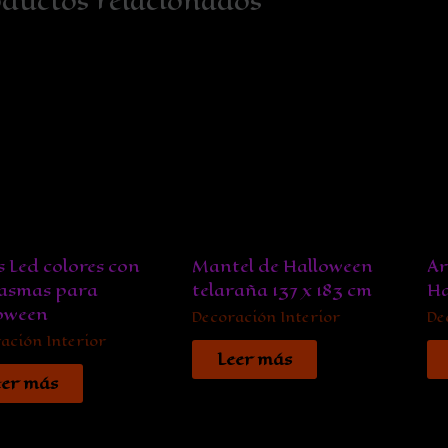
ductos relacionados
s Led colores con
Mantel de Halloween
Ar
asmas para
telaraña 137 x 183 cm
Ha
oween
Decoración Interior
De
ación Interior
Leer más
eer más