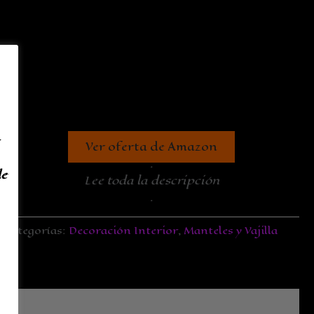
Ver oferta de Amazon
.
de
Lee toda la descripción
.
Categorías:
Decoración Interior
,
Manteles y Vajilla